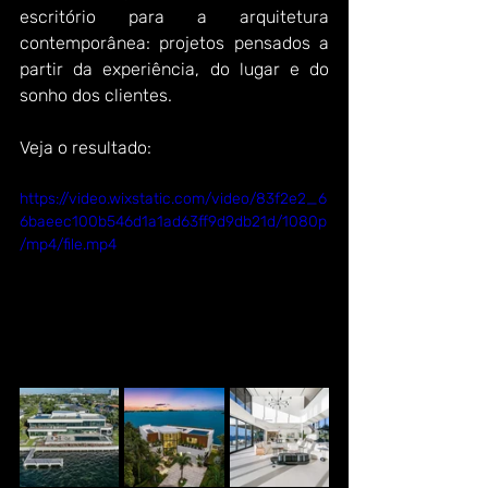
escritório para a arquitetura 
contemporânea: projetos pensados a 
partir da experiência, do lugar e do 
sonho dos clientes.
Veja o resultado:
https://video.wixstatic.com/video/83f2e2_6
6baeec100b546d1a1ad63ff9d9db21d/1080p
/mp4/file.mp4