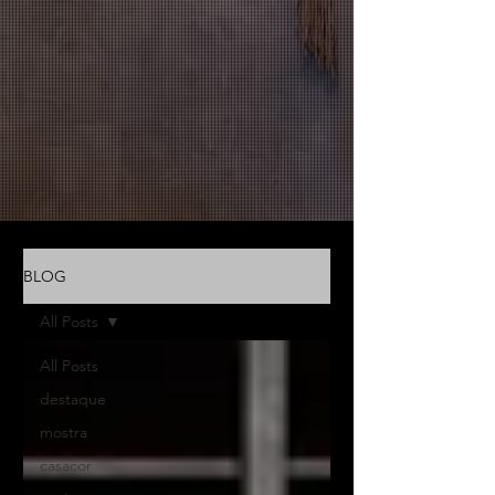
BLOG
All Posts
All Posts
destaque
mostra
casacor