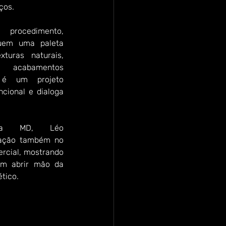
ços.
procedimento, 
uem uma paleta 
turas naturais, 
e acabamentos 
o é um projeto 
cional e dialoga 
ca MD, Léo 
ação também no 
rcial, mostrando 
em abrir mão da 
ético.