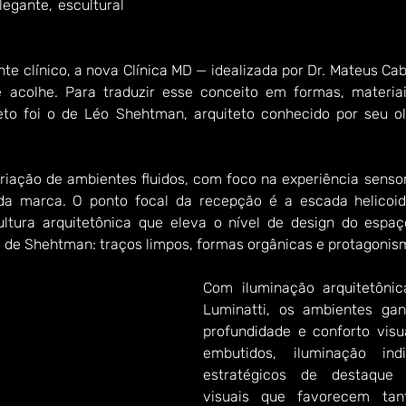
egante, escultural 
e clínico, a nova Clínica MD — idealizada por Dr. Mateus Cab
colhe. Para traduzir esse conceito em formas, materiai
eto foi o de Léo Shehtman, arquiteto conhecido por seu olh
riação de ambientes fluidos, com foco na experiência sensori
 da marca. O ponto focal da recepção é a escada helicoida
ultura arquitetônica que eleva o nível de design do espaç
al de Shehtman: traços limpos, formas orgânicas e protagonism
Com iluminação arquitetônica
Luminatti, os ambientes ga
profundidade e conforto visua
embutidos, iluminação ind
estratégicos de destaque
visuais que favorecem tan