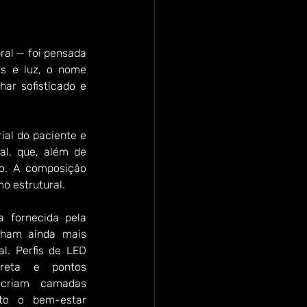
ral — foi pensada 
s e luz, o nome 
ar sofisticado e 
al do paciente e 
l, que, além de 
o. A composição 
o estrutural.
 fornecida pela 
nham ainda mais 
l. Perfis de LED 
ireta e pontos 
 criam camadas 
to o bem-estar 