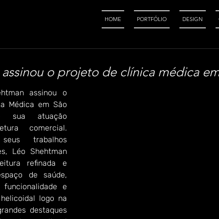
HOME
PORTFÓLIO
DESIGN
assinou o projeto de clínica médica e
htman assinou o 
ca Médica em São 
do sua atuação 
ura comercial. 
seus trabalhos 
es, Léo Shehtman 
itura refinada e 
spaço de saúde, 
, funcionalidade e 
elicoidal logo na 
randes destaques 