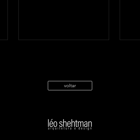
voltar
Explorando a Arquitetura de
Proj
Léo Shehtman: Uma Viagem
para
pelo Projeto em Bragança
Raia
Paulista, através da série "The
sust
Art of Design"