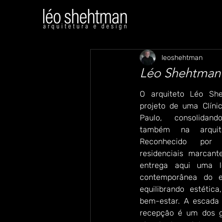
leoshehtman
Léo Shehtman 
O arquiteto Léo She
projeto de uma Clíni
Paulo, consolidan
também na arquitet
Reconhecido por 
residenciais marcant
entrega aqui uma le
contemporânea do e
equilibrando estética
bem-estar. A escada h
recepção é um dos g