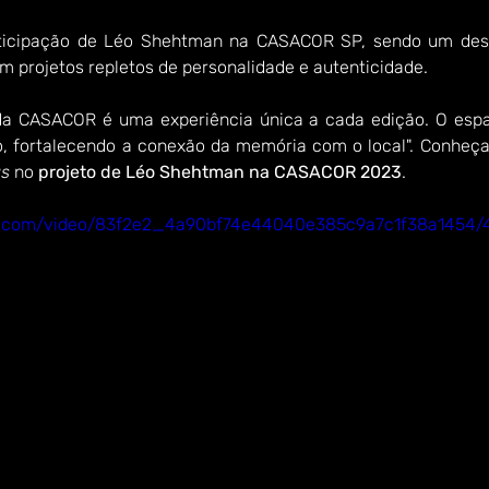
ticipação de Léo Shehtman na CASACOR SP, sendo um dest
m projetos repletos de personalidade e autenticidade.
 da CASACOR é uma experiência única a cada edição. O espa
 fortalecendo a conexão da memória com o local". Conheça
s
 no 
projeto de Léo Shehtman na CASACOR 2023
.
tic.com/video/83f2e2_4a90bf74e44040e385c9a7c1f38a1454/