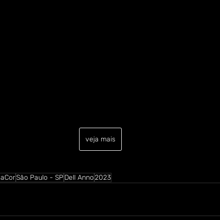
veja mais
saCor
São Paulo - SP
Dell Anno
2023