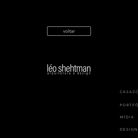
voltar
Tempo Presente – Léo
Glob
Shehtman na CASACOR SP
ambi
2025
para
CASAC
PORTF
MÍDIA
DESIGN