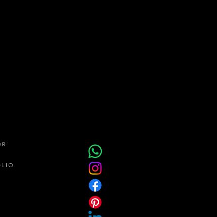
al Living Dell Anno: O
ente de Léo Shehtman
 CasaCor SP 2024
OR
ÓLIO