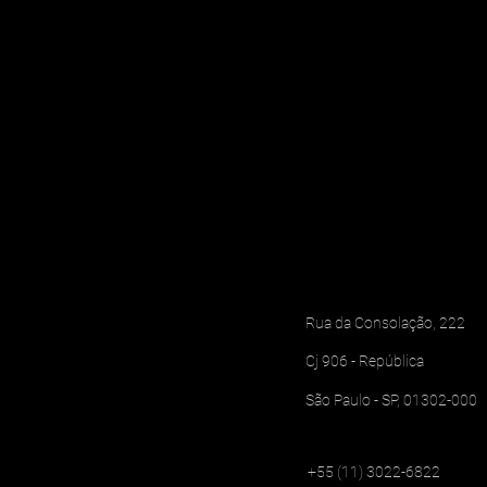
Léo Shehtman na CASACOR:
Uma trajetória com 37
participações
Rua da Consolação, 222
Cj 906 - República
São Paulo - SP, 01302-000
+55 (11) 3022-6822