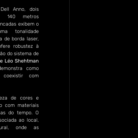
ell Anno, dois 
do 140 metros 
ancadas exibem o 
ma tonalidade 
 de borda laser, 
fere robustez à 
ão do sistema de 
de Léo Shehtman 
emonstra como 
coexistir com 
eza de cores e 
o com materiais 
as do tempo. O 
ociada ao local, 
ural, onde as 