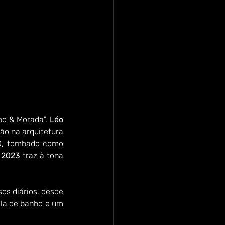
o & Morada", 
Léo 
ão na arquitetura 
50, tombado como 
 2023
 traz à tona 
os diários, desde 
ala de banho e um 