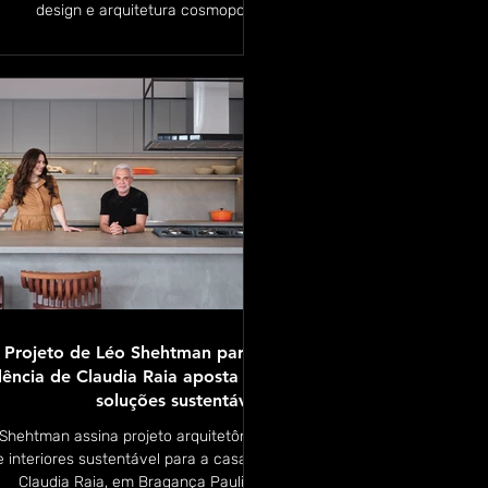
design e arquitetura cosmopolita.
Projeto de Léo Shehtman para a
dência de Claudia Raia aposta em
soluções sustentáveis
Shehtman assina projeto arquitetônico
e interiores sustentável para a casa de
Claudia Raia, em Bragança Paulista.