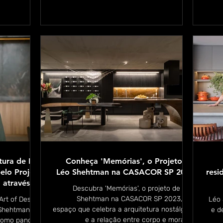
na Dell Anno
Miami.
tura de Léo
Conheça 'Memórias', o Projeto de
lo Projeto
Léo Shehtman na CASACOR SP 2023
resi
 através da
Descubra 'Memórias', o projeto de Léo
t of Design"
Shehtman na CASACOR SP 2023, um
Art of Design,
Léo 
espaço que celebra a arquitetura nostálgica
o Shehtman em
e d
e a relação entre corpo e morada.
como pano de