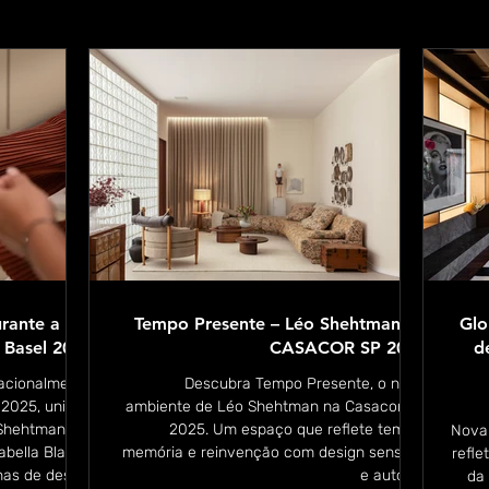
ante a Art
Tempo Presente – Léo Shehtman na
Glo
Basel 2025
CASACOR SP 2025
d
nacionalmente
Descubra Tempo Presente, o novo
 2025, unindo
ambiente de Léo Shehtman na Casacor SP
 Shehtman e a
2025. Um espaço que reflete tempo,
Nova 
sabella Blanco
memória e reinvenção com design sensível
refle
nas de design
e autoral.
da