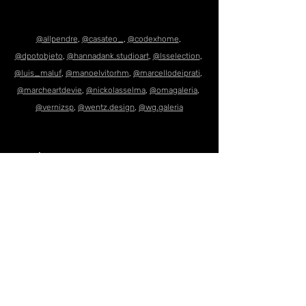
@allpendre
, 
@casateo_
, 
@codexhome
, 
@dpotobjeto
, 
@hannadank.studioart
, 
@lsselection
, 
@luis_maluf
, 
@manoelvitorhm
, 
@marcellodeiprati
, 
@marcheartdevie
, 
@nickolasselma
, 
@omagaleria
, 
@vernizsp
, 
@
wentz.design
, 
@wg.galeria
Serviço
A CASACOR São Paulo 2026 acontece de 2 
de junho a 9 de agosto, no Parque da Água 
Branca. 
A mostra ocupa 10.161 m² distribuídos em 67 
ambientes. A Casa Pulsante está no circuito 
de visitação, e te espero por lá.