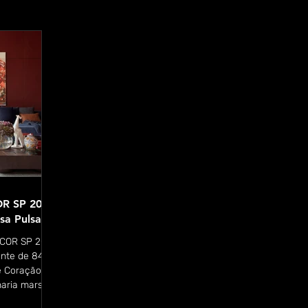
R SP 2026:
sa Pulsante
ACOR SP 2026
ente de 84 m²
e Coração em
aria marsala.