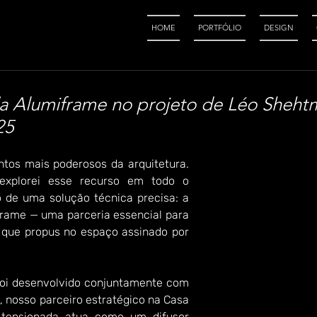
HOME
PORTFÓLIO
DESIGN
da Alumiframe no projeto de Léo Sheht
25
tos mais poderosos da arquitetura. 
xplorei esse recurso em todo o 
de uma solução técnica precisa: a 
frame — uma parceria essencial para 
a que propus no espaço assinado por 
foi desenvolvido conjuntamente com 
 nosso parceiro estratégico na Casa 
 tensionada atua como um difusor 