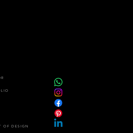
o Presente – Léo
htman na CASACOR SP
OR
ÓLIO
T OF DESIGN