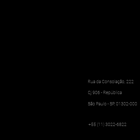
Léo Shehtman é destaque na
Casa Vogue entre os 50
profissionais mais influentes
da arquitetura
Rua da Consolação, 222
Cj 906 - República
São Paulo - SP, 01302-000
+55 (11) 3022-6822