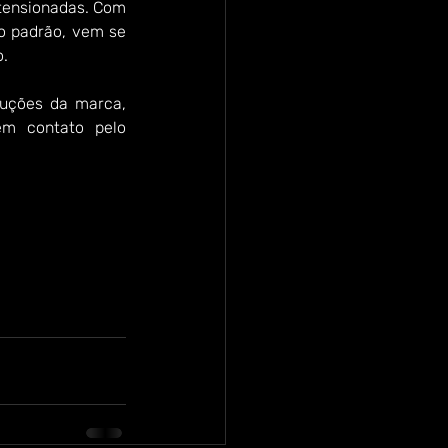
tensionadas. Com 
o padrão, vem se 
o.
uções da marca, 
m contato pelo 