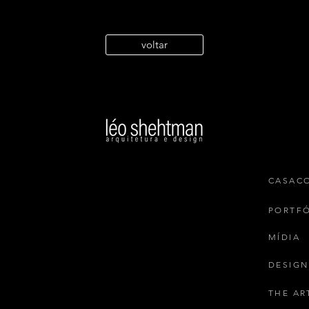
voltar
Léo Shehtman na CASACOR:
Temp
Uma trajetória com 37
She
participações
2025
CASAC
PORTF
MÍDIA
DESIGN
THE AR