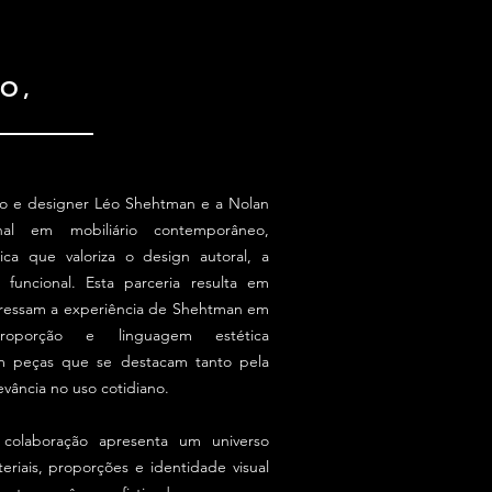
O,
to e designer Léo Shehtman e a Nolan
ional em mobiliário contemporâneo,
ica que valoriza o design autoral, a
 funcional. Esta parceria resulta em
ressam a experiência de Shehtman em
oporção e linguagem estética
m peças que se destacam tanto pela
evância no uso cotidiano.
 colaboração apresenta um universo
teriais, proporções e identidade visual