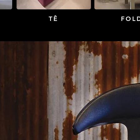
TÊ
FOL