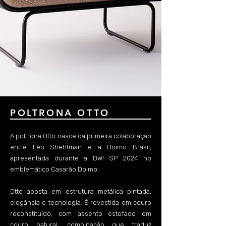
POLTRONA OTTO
A poltrona Otto nasce da primeira colaboração
entre Léo Shehtman e a Doimo Brasil,
apresentada durante a DW! SP 2024 no
emblemático Casarão Doimo.
Otto aposta em estrutura metálica pintada,
elegância e tecnologia. É revestida em couro
reconstituído, com assento estofado em
couro natural: combinação que traduz