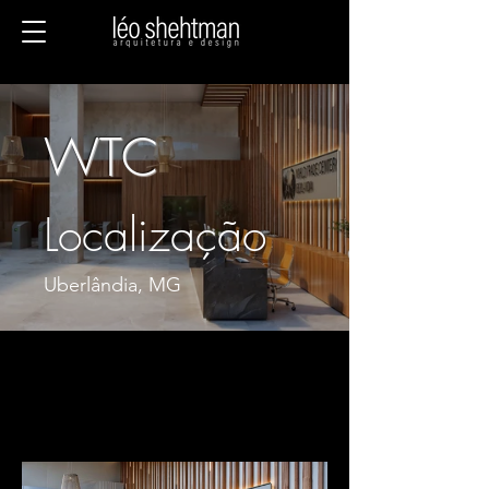
WTC
Localização
Uberlândia, MG