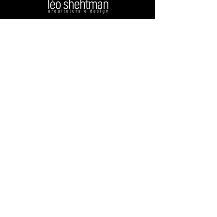
Rua da Consolação, 222
Cj 906 - República
São Paulo - SP, 01302-000
+55 (11) 3022-6822
leoshehtman@leoshehtman.com.br
CASACOR
PORTFÓLIO
MÍDIA
DESIGN
THE ART OF DESIGN