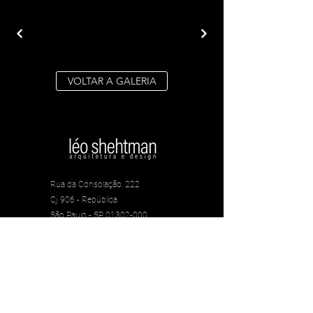
VOLTAR A GALERIA
Rua da Consolação, 222
Cj 906 - República
São Paulo - SP, 01302-000
+55 (11) 3022-6822
leoshehtman@leoshehtman.com.br