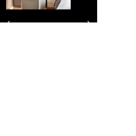
VOLTAR A GALERIA
Rua da Consolação, 222
Cj 906 - República
São Paulo - SP, 01302-000
+55 (11) 3022-6822
leoshehtman@leoshehtman.com.br