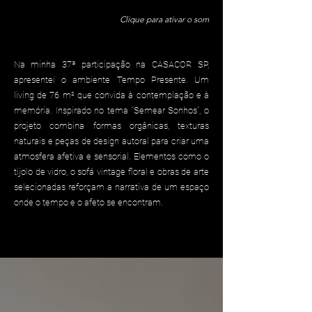
Clique para ativar o som
Na minha 37ª participação na CASACOR SP,
apresentei o ambiente Tempo Presente. Um
living de 76 m² que convida à contemplação e à
memória. Inspirado no tema “Semear Sonhos”, o
projeto combina formas orgânicas, texturas
naturais e peças de design autoral para criar uma
atmosfera afetiva e sensorial. Elementos como o
tijolo de vidro, o sofá vintage floral e obras de arte
selecionadas reforçam a narrativa de um espaço
onde o tempo e o afeto se encontram.