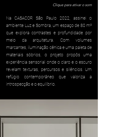
Clique para ativar o som
Na CASACOR São Paulo 2022, assinei o
ambiente Luz e Sombra, um espaço de 80 m²
que explora contrastes e profundidade por
meio da arquitetura. Com volumes
marcantes, iluminação cênica e uma paleta de
materiais sóbrios, o projeto propôs uma
experiência sensorial onde o claro e o escuro
revelam texturas, percursos e silêncios. Um
refúgio contemporâneo que valoriza a
introspecção e o equilíbrio.