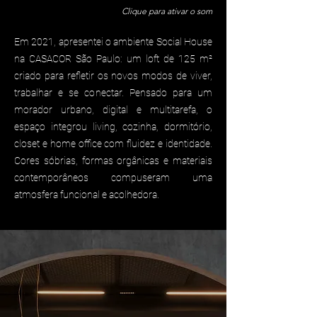
Clique para ativar o som
Em 2021, apresentei o ambiente Social House
na CASACOR São Paulo: um loft de 125 m²
criado para refletir os novos modos de viver,
trabalhar e se conectar. Pensado para um
morador urbano, digital e multitarefa, o
espaço integrou living, cozinha, dormitório,
closet e home office com fluidez e identidade.
Cores sóbrias, formas orgânicas e materiais
contemporâneos compuseram uma
atmosfera funcional e acolhedora.