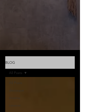
BLOG
All Posts
All Posts
destaque
mostra
casacor